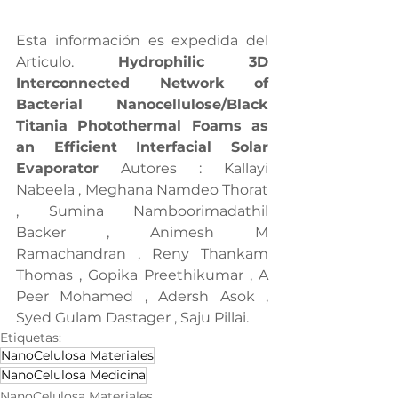
Esta información es expedida del 
Articulo. 
Hydrophilic 3D 
Interconnected Network of 
Bacterial Nanocellulose/Black 
Titania Photothermal Foams as 
an Efficient Interfacial Solar 
Evaporator 
Autores :
Kallayi 
Nabeela , Meghana Namdeo Thorat 
, Sumina Namboorimadathil 
Backer , Animesh M 
Ramachandran , Reny Thankam 
Thomas , Gopika Preethikumar , A 
Peer Mohamed , Adersh Asok , 
Syed Gulam Dastager , Saju Pillai.
Etiquetas:
NanoCelulosa Materiales
NanoCelulosa Medicina
NanoCelulosa Materiales