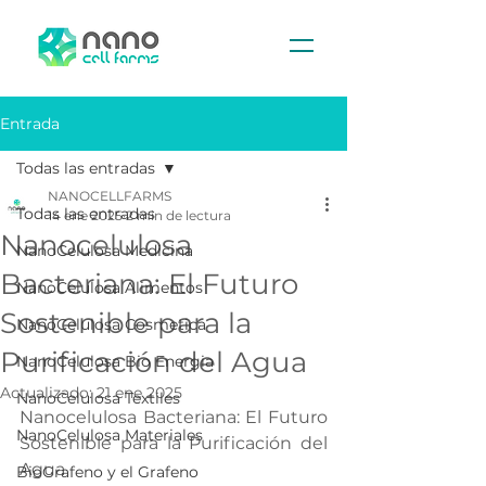
Entrada
Todas las entradas
NANOCELLFARMS
Todas las entradas
14 ene 2025
2 min de lectura
Nanocelulosa
NanoCelulosa Medicina
Bacteriana: El Futuro
NanoCelulosa Alimentos
Sostenible para la
NanoCelulosa Cosmetica
Purificación del Agua
NanoCelulosa Bio Energia
Actualizado:
21 ene 2025
NanoCelulosa Textiles
Nanocelulosa Bacteriana: El Futuro 
NanoCelulosa Materiales
Sostenible para la Purificación del 
Agua
BioGrafeno y el Grafeno