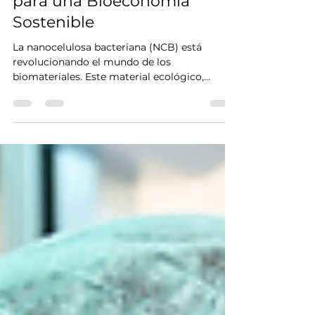
Innovación en Filamentos
para una Bioeconomía
Sostenible
La nanocelulosa bacteriana (NCB) está
revolucionando el mundo de los
biomateriales. Este material ecológico,
producido por bacterias durante la
fermentación, ofrece propiedades únicas
como alta resistencia mecánica y
biodegradabilidad. En NanoCell Farms,
impulsamos su desarrollo para aplicaciones
en biotecnología y textiles sostenibles. Según
un estudio reciente, la NCB puede crecer
directamente en formas específicas,
reduciendo pasos de producción
tradicionales. Esto alinea