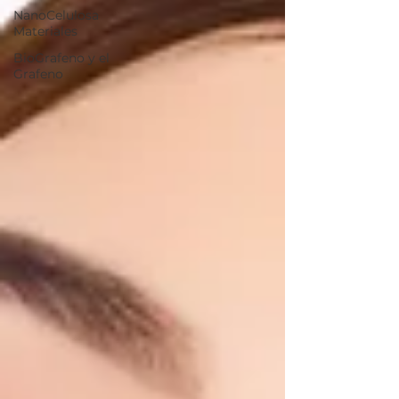
NanoCelulosa
Materiales
BioGrafeno y el
Grafeno