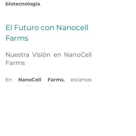
biotecnología
.
El Futuro con Nanocell 
Farms
Nuestra Visión en NanoCell 
Farms
En 
NanoCell Farms
, estamos 
convencidos de que la 
nanocelulosa bacteriana (NCB)
 es 
uno de los 
biomateriales más 
prometedores
 del siglo XXI.
Nuestro propósito es 
liderar la 
bioeconomía en Latinoamérica
, 