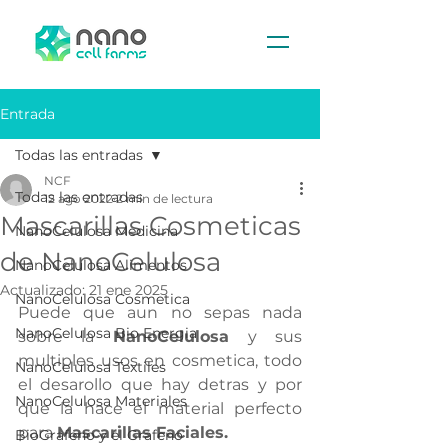
Entrada
Todas las entradas
NCF
Todas las entradas
12 ago 2022
2 min de lectura
Mascarillas Cosmeticas
NanoCelulosa Medicina
de NanoCelulosa
NanoCelulosa Alimentos
Actualizado:
21 ene 2025
NanoCelulosa Cosmetica
Puede que aun no sepas nada 
NanoCelulosa Bio Energia
sobre la 
NanoCelulosa 
y sus 
multiples usos en cosmetica, todo 
NanoCelulosa Textiles
el desarollo que hay detras y por 
NanoCelulosa Materiales
que la hace el material perfecto 
para 
Mascarillas Faciales.
BioGrafeno y el Grafeno