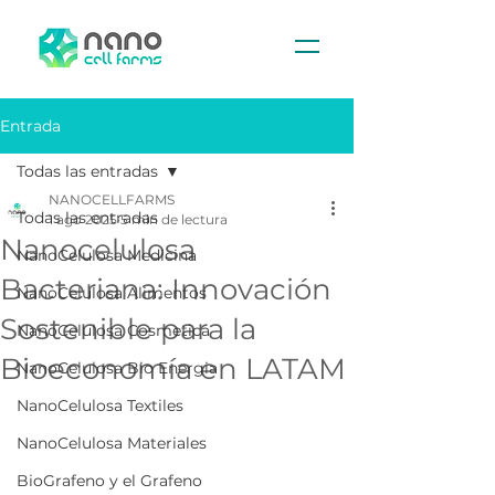
Entrada
Todas las entradas
NANOCELLFARMS
Todas las entradas
1 ago 2025
5 min de lectura
Nanocelulosa
NanoCelulosa Medicina
Bacteriana: Innovación
NanoCelulosa Alimentos
Sostenible para la
NanoCelulosa Cosmetica
Bioeconomía en LATAM
NanoCelulosa Bio Energia
NanoCelulosa Textiles
NanoCelulosa Materiales
BioGrafeno y el Grafeno