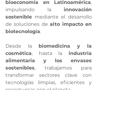
bioeconomía en Latinoamérica
, 
impulsando la 
innovación 
sostenible
 mediante el desarrollo 
de soluciones de 
alto impacto en 
biotecnología
.
Desde la 
biomedicina y la 
cosmética
, hasta la 
industria 
alimentaria y los envases 
sostenibles
, trabajamos para 
transformar sectores clave con 
tecnologías limpias, eficientes y 
respetuosas con el planeta.
Te invitamos a ser parte de esta 
revolución verde.
Descubre cómo estamos creando 
un futuro más 
inteligente, 