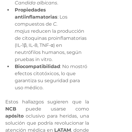
Candida albicans
.
Propiedades 
antiinflamatorias
: Los 
compuestos de 
C. 
majus
 reducen la producción 
de citoquinas proinflamatorias 
(IL-1β, IL-8, TNF-α) en 
neutrófilos humanos, según 
pruebas in vitro.
Biocompatibilidad
: No mostró 
efectos citotóxicos, lo que 
garantiza su seguridad para 
uso médico.
Estos hallazgos sugieren que la 
NCB
 puede usarse como 
apósito
 oclusivo para heridas, una 
solución que podría revolucionar la 
atención médica en 
LATAM
, donde 