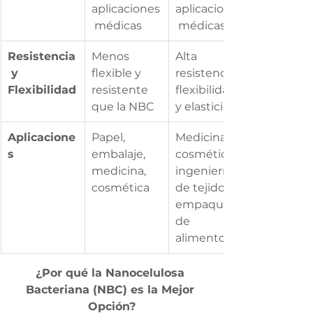
aplicaciones
aplicaciones
 médicas
 médicas
Resistencia
Menos 
Alta 
 y 
flexible y 
resistencia, 
Flexibilidad
resistente 
flexibilidad 
que la NBC
y elasticidad
Aplicacione
Papel, 
Medicina, 
s
embalaje, 
cosmética, 
medicina, 
ingeniería 
cosmética
de tejidos, 
empaque 
de 
alimentos
¿Por qué la Nanocelulosa 
Bacteriana (NBC) es la Mejor 
Opción?