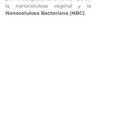
la nanocelulosa vegetal y la 
Nanocelulosa Bacteriana (NBC)
.
NanoCelulosa Materiales
Ver todo
Entradas relacionadas