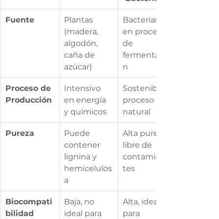
Fuente
Plantas 
Bacterias 
(madera, 
en proceso 
algodón, 
de 
caña de 
fermentació
azúcar)
n
Proceso de 
Intensivo 
Sostenible, 
Producción
en energía 
proceso 
y químicos
natural
Pureza
Puede 
Alta pureza, 
contener 
libre de 
lignina y 
contaminan
hemicelulos
tes
a
Biocompati
Baja, no 
Alta, ideal 
bilidad
ideal para 
para 